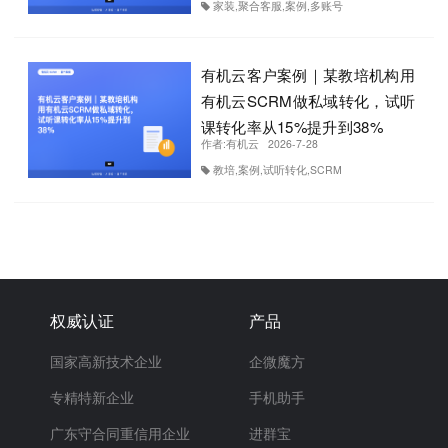
家装,聚合客服,案例,多账号
有机云客户案例｜某教培机构用
有机云SCRM做私域转化，试听
课转化率从15%提升到38%
作者:
有机云
2026-7-28
教培,案例,试听转化,SCRM
权威认证
产品
国家高新技术企业
企微魔方
专精特新企业
手机助手
广东守合同重信用企业
进群宝