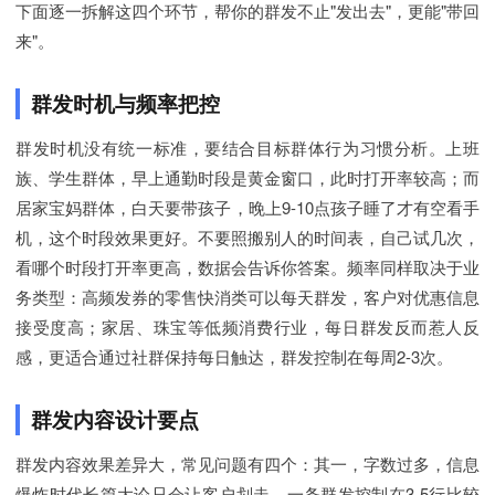
下面逐一拆解这四个环节，帮你的群发不止"发出去"，更能"带回
来"。
群发时机与频率把控
群发时机没有统一标准，要结合目标群体行为习惯分析。上班
族、学生群体，早上通勤时段是黄金窗口，此时打开率较高；而
居家宝妈群体，白天要带孩子，晚上9-10点孩子睡了才有空看手
机，这个时段效果更好。不要照搬别人的时间表，自己试几次，
看哪个时段打开率更高，数据会告诉你答案。频率同样取决于业
务类型：高频发券的零售快消类可以每天群发，客户对优惠信息
接受度高；家居、珠宝等低频消费行业，每日群发反而惹人反
感，更适合通过社群保持每日触达，群发控制在每周2-3次。
群发内容设计要点
群发内容效果差异大，常见问题有四个：其一，字数过多，信息
爆炸时代长篇大论只会让客户划走，一条群发控制在3-5行比较