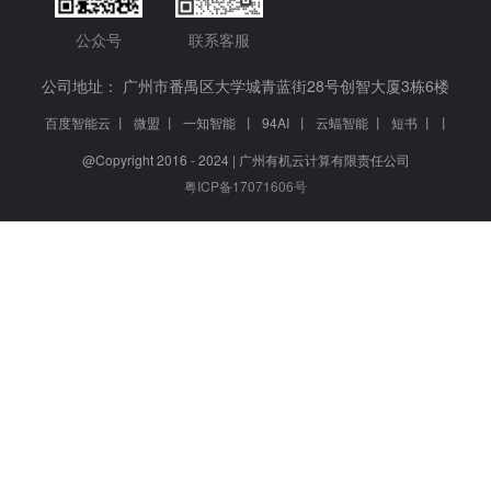
公众号
联系客服
公司地址： 广州市番禺区大学城青蓝街28号创智大厦3栋6楼
百度智能云
丨
微盟
丨
一知智能
丨
94AI
丨
云蝠智能
丨
短书
丨
丨
@Copyright 2016 - 2024 | 广州有机云计算有限责任公司
粤ICP备17071606号