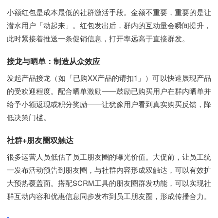
小额红包是成本最低的社群激活手段。金额不重要，重要的是让
潜水用户「动起来」。红包发出后，群内的互动量会瞬间提升，
此时紧接着推送一条促销信息，打开率远高于直接群发。
接龙与晒单：制造从众效应
发起产品接龙（如「已购XX产品的请扣1」）可以快速展现产品
的受欢迎程度。配合晒单激励——鼓励已购买用户在群内晒单并
给予小额返现或积分奖励——让犹豫用户看到真实购买反馈，降
低决策门槛。
社群+朋友圈双触达
很多运营人员低估了员工朋友圈的曝光价值。大促前，让员工统
一发布活动预告到朋友圈，与社群内容形成双触达，可以有效扩
大预热覆盖面。搭配SCRM工具的朋友圈群发功能，可以实现社
群互动内容和优惠信息同步发布到员工朋友圈，形成传播合力。