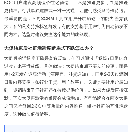
KOC用户建议高频但个性化触达——不是推送更多，而是推送
更精准。可以单独建群或一对一沟通，让他们感受到特殊待遇。
最重要的是，不同SCRM工具在用户分层触达上的能力差异很
大：有的只支持按标签群发，有的支持基于用户行为自动触发不
同内容。选型时建议关注这个能力的成熟度。
大促结束后社群活跃度断崖式下跌怎么办？
大促后的活跃度下降是普遍现象，但可以通过「返场+日常内容
过渡」来平滑曲线。具体做法：大促结束后不要立即停更，而是
用1-2天发布返场活动（清库存、补货通知），再用2-3天过渡到
日常内容节奏（如行业干货、用户故事）。关键是要让用户感知
到「促销结束了但社群还在持续提供价值」。如果大促后直接沉
默，下次大促再激活的难度会成倍增加。有些品牌会在两次大促
之间保持每周2-3次中等质量的内容推送，维持社群的基准活跃
度，这种做法值得借鉴。