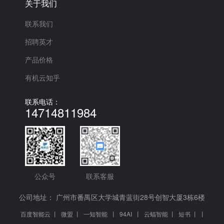
关于我们
联系我们
招聘英才
产品价格
有机云知乎
联系电话：
14714811984
公众号
联系客服
公司地址： 广州市番禺区大学城青蓝街28号创智大厦3栋6楼
百度智能云
丨
微盟
丨
一知智能
丨
94AI
丨
云蝠智能
丨
短书
丨
丨