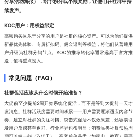
分享活动海报），给予积分或小额奖励，让他们在社群中持
续发声。
KOC用户：用权益绑定
高频购买且乐于分享的用户是社群的核心资产。可以为他们提供
新品优先体验、专属折扣码、佣金返利等权益，将他们从普通用
户升级为社群分销节点。KOC的推荐转化率通常远高于官方推
送，值得重点投入。
常见问题（FAQ）
社群促活应该从什么时候开始准备？
大促前至少提前2周开始系统化促活，而不是等到大促前一天才
发消息。社群活跃度需要时间积累——用户需要逐渐适应内容节
奏、建立对社群的关注习惯。突击式促活不仅效果差，还容易引
发用户反感甚至退群。行业差异也很明显：消费品类社群预热周
期可以短一些（7-10天），高客单价品类（如家电、教育）需要